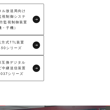
タル放送局向け
監視制御システ
遠方監視制御装置
機・子機）
送方式TTL装置
-450シリーズ
3形互換デジタル
ビ中継送信装置
-2037シリーズ