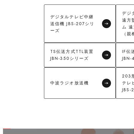
デジ
デジタルテレビ中継
遠方
送信機 JBS-207シリ
ム 
ーズ
（親
TS伝送方式TTL装置
IF伝
JBN-350シリーズ
JBN
20
中波ラジオ放送機
テレ
JBS