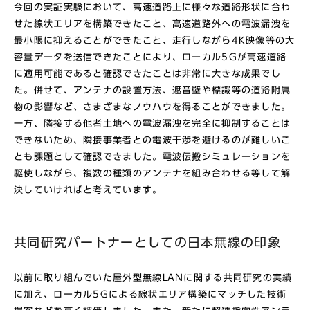
今回の実証実験において、高速道路上に様々な道路形状に合わ
せた線状エリアを構築できたこと、高速道路外への電波漏洩を
最小限に抑えることができたこと、走行しながら4K映像等の大
容量データを送信できたことにより、ローカル5Gが高速道路
に適用可能であると確認できたことは非常に大きな成果でし
た。併せて、アンテナの設置方法、遮音壁や標識等の道路附属
物の影響など、さまざまなノウハウを得ることができました。
一方、隣接する他者土地への電波漏洩を完全に抑制することは
できないため、隣接事業者との電波干渉を避けるのが難しいこ
とも課題として確認できました。電波伝搬シミュレーションを
駆使しながら、複数の種類のアンテナを組み合わせる等して解
決していければと考えています。
共同研究パートナーとしての日本無線の印象
以前に取り組んでいた屋外型無線LANに関する共同研究の実績
に加え、ローカル5Gによる線状エリア構築にマッチした技術