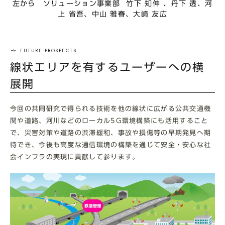
左から ソリューション事業部 竹下 知伸 、丹下 透、河
上 省吾、中山 雅春、大崎 友広
線状エリアを有するユーザーへの横
展開
今回の共同研究で得られる技術を他の線状に広がる公共交通機
関や道路、河川などのローカル
5G
環境構築にも活用すること
で、災害対策や道路の渋滞緩和、事故や損傷等の早期発見へ期
待でき、今後も高度な通信環境の構築を通じて安全・安心な社
会インフラの実現に貢献して参ります。