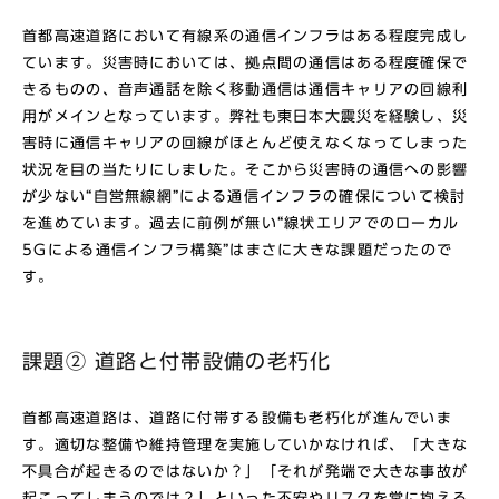
首都高速道路において有線系の通信インフラはある程度完成し
ています。災害時においては、拠点間の通信はある程度確保で
きるものの、音声通話を除く移動通信は通信キャリアの回線利
用がメインとなっています。弊社も東日本大震災を経験し、災
害時に通信キャリアの回線がほとんど使えなくなってしまった
状況を目の当たりにしました。そこから災害時の通信への影響
が少ない“自営無線網”による通信インフラの確保について検討
を進めています。過去に前例が無い“線状エリアでのローカル
5Gによる通信インフラ構築”はまさに大きな課題だったので
す。
課題② 道路と付帯設備の老朽化
首都高速道路は、道路に付帯する設備も老朽化が進んでいま
す。適切な整備や維持管理を実施していかなければ、「大きな
不具合が起きるのではないか？」「それが発端で大きな事故が
起こってしまうのでは？」といった不安やリスクを常に抱える