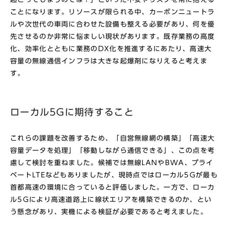
ことになります。リソースが限られる中、カーボンニュートラ
ルや次世代の車両に合わせた設備も整える必要があり、何を優
先させるのか非常に悩ましい現状があります。既存業務の高度
化、効率化とともに業務のDX化を推進するにあたり、高速大
容量の無線通信インフラは大きな起爆剤になりえると考えま
す。
ローカル5Gに期待すること
これらの課題を改善するため、「自営無線網の構築」「高速大
容量データを処理」「移動しながら通信できる」、この点を考
慮して検討を重ねました。
候補では
無線LANやBWA、プライ
ベートLTEなどもありましたが、現時点ではローカル5Gが最も
首都高速の環境に合っていると評価しました。一方で、ローカ
ル5Gにより高速道路上に線状エリアを構築できるのか、とい
う懸念があり、実機による検証が必要であると考えました。