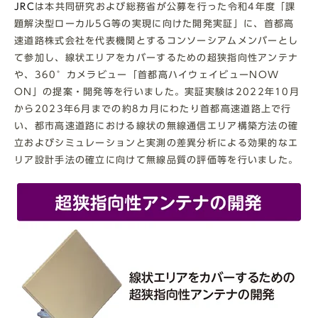
JRC
は本共同研究および総務省が公募を行った令和
4
年度「課
題解決型ローカル
5G
等の実現に向けた開発実証」に、首都高
速道路株式会社を代表機関とするコンソーシアムメンバーとし
て参加し、線状エリアをカバーするための超狭指向性アンテナ
や、
360
°カメラビュー「首都高ハイウェイビュー
NOW
ON
」の提案・開発等を行いました。実証実験は
2022
年
10
月
から
2023
年
6
月までの約
8
カ月にわたり首都高速道路上で行
い、都市高速道路における線状の無線通信エリア構築方法の確
立およびシミュレーションと実測の差異分析による効果的なエ
リア設計手法の確立に向けて無線品質の評価等を行いました。