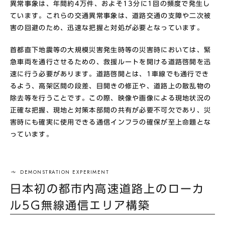
異常事象は、年間約4万件、およそ13分に1回の頻度で発生し
ています。これらの交通異常事象は、道路交通の支障や二次被
害の回避のため、迅速な把握と対処が必要となっています。
首都直下地震等の大規模災害発生時等の災害時においては、緊
急車両を通行させるための、救援ルートを開ける道路啓開を迅
速に行う必要があります。道路啓開とは、1車線でも通行でき
るよう、高架区間の段差、目開きの修正や、道路上の散乱物の
除去等を行うことです。この際、映像や画像による現地状況の
正確な把握、現地と対策本部間の共有が必要不可欠であり、災
害時にも確実に使用できる通信インフラの確保が至上命題とな
っています。
日本初の都市内高速道路上のローカ
ル5G無線通信エリア構築