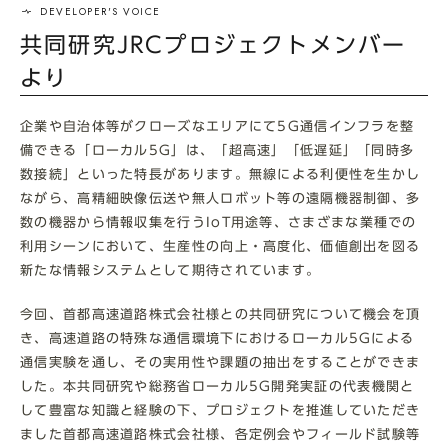
共同研究JRCプロジェクトメンバー
より
企業や自治体等がクローズなエリアにて5G通信インフラを整
備できる「ローカル5G」は、「超高速」「低遅延」「同時多
数接続」といった特長があります。無線による利便性を生かし
ながら、高精細映像伝送や無人ロボット等の遠隔機器制御、多
数の機器から情報収集を行う
IoT
用途等、さまざまな業種での
利用シーンにおいて、生産性の向上・高度化、価値創出を図る
新たな情報システムとして期待されています。
今回、首都高速道路株式会社様との共同研究について機会を頂
き、高速道路の特殊な通信環境下におけるローカル5Gによる
通信実験を通し、その実用性や課題の抽出をすることができま
した。本共同研究や総務省ローカル
5G
開発実証の代表機関と
して豊富な知識と経験の下、プロジェクトを推進していただき
ました首都高速道路株式会社様、各定例会やフィールド試験等