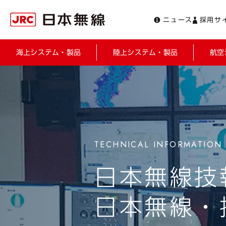
ニュース
採用サ
海上システム・製品
陸上システム・製品
航空
日本無線技報
日本無線・