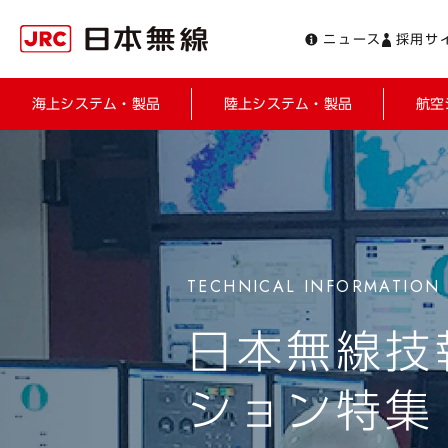
ニュース
採用サ
海上システム・製品
陸上システム・製品
航空
日本無線技報
ション特集