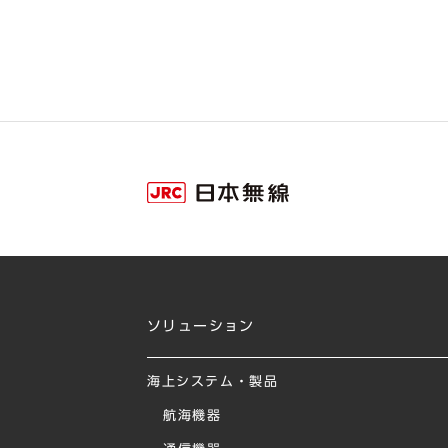
ソリューション
海上システム・製品
航海機器