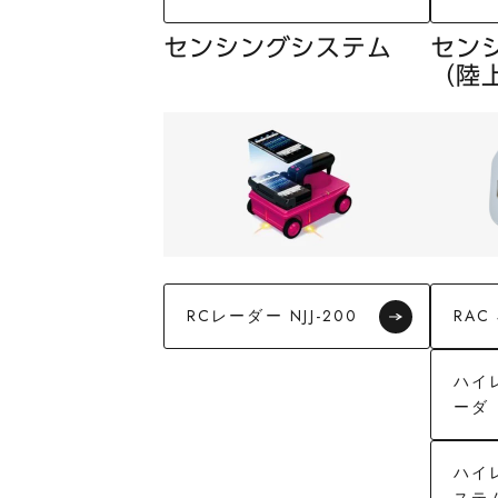
センシングシステム
セン
（陸
RCレーダー NJJ-200
RAC 
ハイ
ーダ
ハイ