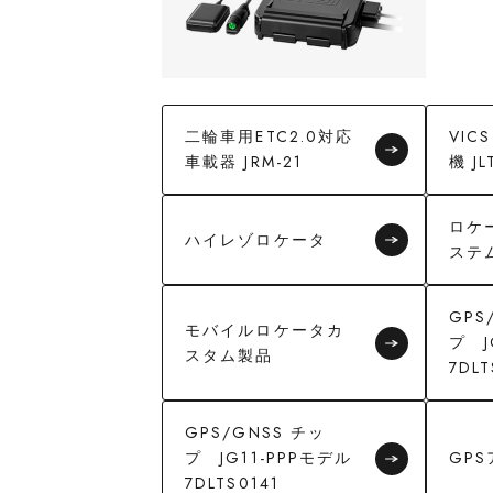
二輪車用ETC2.0対応
VI
車載器 JRM-21
機 JL
ロケ
ハイレゾロケータ
ステ
GPS
モバイルロケータカ
プ J
スタム製品
7DLT
GPS/GNSS チッ
プ JG11-PPPモデル
GP
7DLTS0141