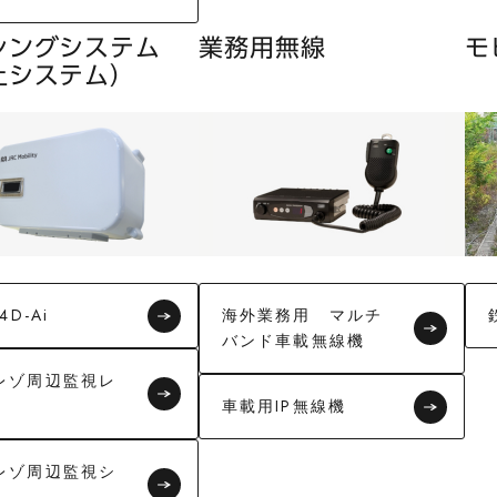
シングシステム
業務用無線
モ
上システム）
4D-Ai
海外業務用 マルチ
バンド車載無線機
レゾ周辺監視レ
車載用IP無線機
レゾ周辺監視シ