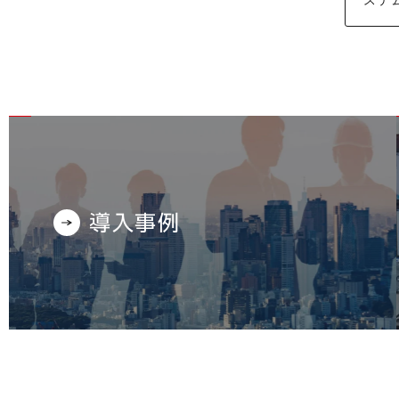
ステ
導入事例