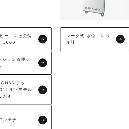
CSビーコン送受信
レーダ式 水位・レベ
T-5000
ル計
ーション管理シ
ム
/GNSS チッ
G11-RTKモデル
S0141
Sアンテナ