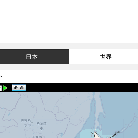
日本
世界
ト