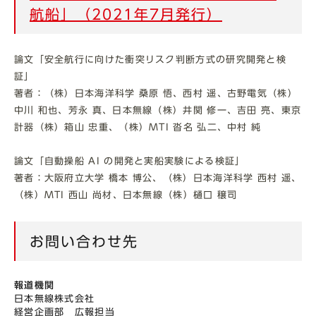
航船」（2021年7月発行）
論文「安全航行に向けた衝突リスク判断方式の研究開発と検
証」
著者：（株）日本海洋科学 桑原 悟、西村 遥、古野電気（株）
中川 和也、芳永 真、日本無線（株）井関 修一、吉田 亮、東京
計器（株）箱山 忠重、（株）MTI 沓名 弘二、中村 純
論文「自動操船 AI の開発と実船実験による検証」
著者：大阪府立大学 橋本 博公、（株）日本海洋科学 西村 遥、
（株）MTI 西山 尚材、日本無線（株）樋口 穣司
お問い合わせ先
報道機関
日本無線株式会社
経営企画部 広報担当