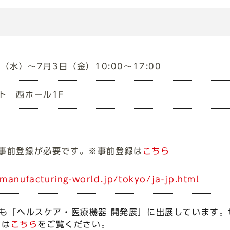
⽇（⽔）〜7月3⽇（金）10:00〜17:00
ト ⻄ホール1F
事前登録が必要です。※事前登録は
こちら
manufacturing-world.jp/tokyo/ja-jp.html
社も「ヘルスケア・医療機器 開発展」に出展しています
細は
こちら
をご覧ください。