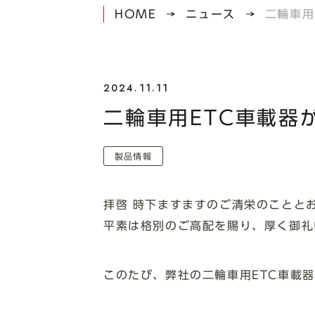
HOME
ニュース
二輪車用
2024.11.11
二輪車用ETC車載器
製品情報
拝啓 時下ますますのご清栄のことと
平素は格別のご⾼配を賜り、厚く御礼
このたび、弊社の⼆輪⾞⽤ETC⾞載器