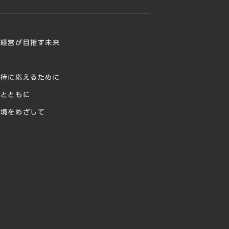
ジ
ィ経営が目指す未来
に
期待に応えるために
様とともに
環境をめざして
献