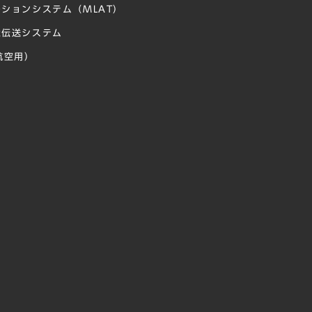
ションシステム（MLAT）
像伝送システム
航空用）