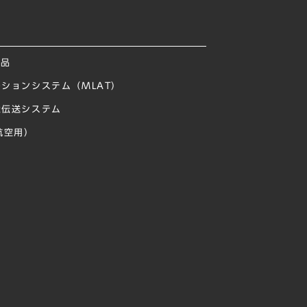
製品
ションシステム（MLAT）
像伝送システム
航空用）