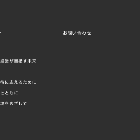
ィ
お問い合わせ
ジ
ィ経営が目指す未来
に
期待に応えるために
様とともに
環境をめざして
献