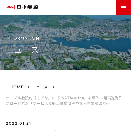
ニュース
HOME
ニュース
ケーブル敷設船「きずな」に『JSATMarine』を導入～超高速海洋
ブロードバンドサービスで船上業務効率や福利厚生を改善～
2022.01.21