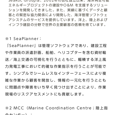
SeaRoc Groupは、2002年の会社設立以来、海洋再生可能
エネルギープロジェクトの建設やO&M を支援するソリュー
ションを開発してきました。また、実績に基づくデータと顧
客との緊密な協力関係により開発した、海洋管理ソフトウェ
アシステムのサービスを提供しています。洋上、陸上および
インフラ建設の分野で世界の主要顧客の信頼を得ています。
※1 SeaPlanner：
「SeaPlanner」は管理ソフトウェアであり、建設工程
や作業員の派遣計画、船舶、ヘリコプターを含む資材輸
送／海上交通の可視化を行うとともに、輻輳する洋上風
力発電工事において的確な作業指示を行うことが可能で
す。シンプルでシームレスなインターフェースにより複
雑な作業から顧客を開放し、情報の一元化を行うととも
に問題点や障害をいち早く見つけ出すことにより、作業
現場のリスクアセスメントにも貢献します。
※2 MCC（Marine Coordination Centre；陸上指
令センター）：