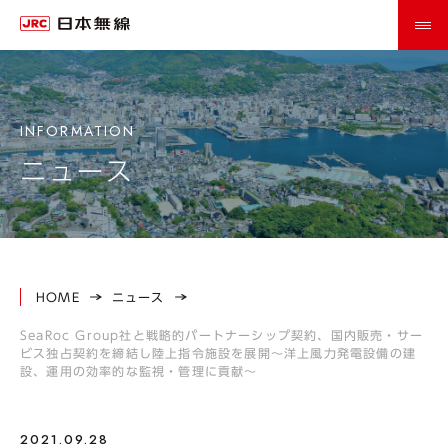
ニュース
HOME
ニュース
SeaRoc Group社と戦略的パートナーシップ契約、国内販売・サー
ビス独占契約を締結し陸上指令施設を展開～洋上風力発電設備の建
設、運用の効率的な監視・管理に貢献～
2021.09.28