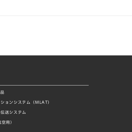
製品
ションシステム（MLAT）
像伝送システム
航空用）