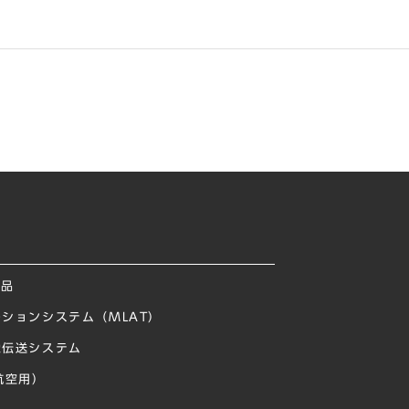
製品
ションシステム（MLAT）
像伝送システム
航空用）