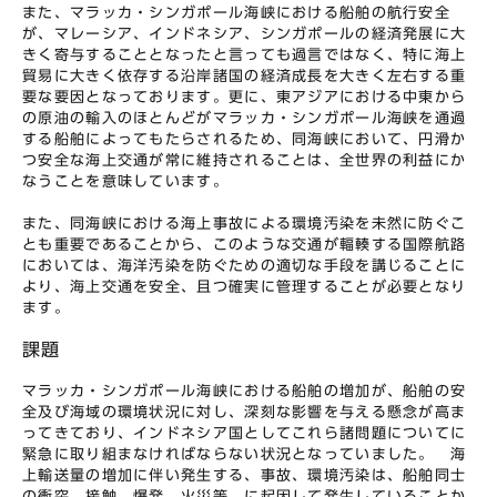
また、マラッカ・シンガポール海峡における船舶の航行安全
が、マレーシア、インドネシア、シンガポールの経済発展に大
きく寄与することとなったと言っても過言ではなく、特に海上
貿易に大きく依存する沿岸諸国の経済成長を大きく左右する重
要な要因となっております。更に、東アジアにおける中東から
の原油の輸入のほとんどがマラッカ・シンガポール海峡を通過
する船舶によってもたらされるため、同海峡において、円滑か
つ安全な海上交通が常に維持されることは、全世界の利益にか
なうことを意味しています。
また、同海峡における海上事故による環境汚染を未然に防ぐこ
とも重要であることから、このような交通が輻輳する国際航路
においては、海洋汚染を防ぐための適切な手段を講じることに
より、海上交通を安全、且つ確実に管理することが必要となり
ます。
課題
マラッカ・シンガポール海峡における船舶の増加が、船舶の安
全及び海域の環境状況に対し、深刻な影響を与える懸念が高ま
ってきており、インドネシア国としてこれら諸問題についてに
緊急に取り組まなければならない状況となっていました。 海
上輸送量の増加に伴い発生する、事故、環境汚染は、船舶同士
の衝突、接触、爆発、火災等、に起因して発生していることか