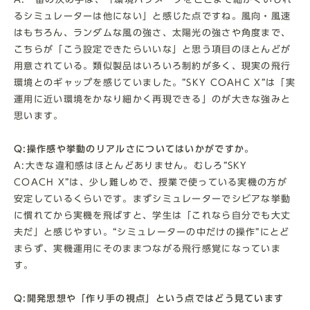
るシミュレーターは他にない」と感じた点ですね。風向・風速
はもちろん、ランダムな風の強さ、太陽光の強さや角度まで、
こちらが「こう設定できたらいいな」と思う項目のほとんどが
用意されている。類似製品はいろいろ制約が多く、現実の飛行
環境とのギャップを感じていました。”SKY COAHC X”は「実
運用に近い環境をかなり細かく再現できる」のが大きな強みと
思います。
Q:操作感や挙動のリアルさについてはいかがですか。
A:大きな違和感はほとんどありません。むしろ”SKY
COACH X”は、少し難しめで、授業で使っている実機の方が
安定しているくらいです。まずシミュレーターでシビアな挙動
に慣れてから実機を飛ばすと、学生は「これなら自分でも大丈
夫だ」と感じやすい。“シミュレーターの中だけの操作”にとど
まらず、実機運用にそのままつながる飛行感覚になっていま
す。
Q:開発思想や「作り手の視点」という点ではどう見ています