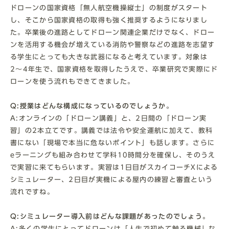
ドローンの国家資格「無人航空機操縦士」の制度がスタート
し、そこから国家資格の取得も強く推奨するようになりまし
た。卒業後の進路としてドローン関連企業だけでなく、ドロー
ンを活用する機会が増えている消防や警察などの進路を志望す
る学生にとっても大きな武器になると考えています。対象は
2〜4年生で、国家資格を取得したうえで、卒業研究で実際にド
ローンを使う流れもできてきました。
Q:授業はどんな構成になっているのでしょうか。
A:オンラインの「ドローン講義」と、2日間の「ドローン実
習」の2本立てです。講義では法令や安全運航に加えて、教科
書にない「現場で本当に危ないポイント」も話します。さらに
eラーニングも組み合わせて学科10時間分を確保し、そのうえ
で実習に来てもらいます。実習は1日目がスカイコーチXによる
シミュレーター、2日目が実機による屋内の練習と審査という
流れですね。
Q:シミュレーター導入前はどんな課題があったのでしょう。
A:多くの学生にとってドローンは「人生で初めて触る機械」な