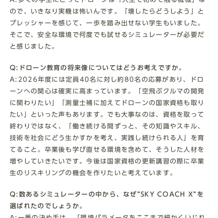
ので、いきなり実機は怖いんです。「壊したらどうしよう」と
プレッシャーを感じて、一歩を踏み出せない学生もいました。
そこで、安全な環境で何度でも試せるシミュレーターが必要だ
と感じました。
Q:ドローン教育の将来像についてはどうお考えですか。
A:2026年度には定員40名に対し約80名の応募があり、ドロ
ーンへの関心は確実に高まっています。「空飛ぶクルマの開発
に関わりたい」「測量士補に加えてドローンの国家資格も取り
たい」といった声もあります。でも大事なのは、資格を取って
終わりではなく、「働き続ける間ずっと、その知識やスキル、
技術を社会にどう生かすかを考え、実践し続けられる人」を育
てること。卒業後も学び直せる環境を含めて、そうした人材を
増やしていきたいです。今後は国家資格の更新講習の際に卒業
生のリスキリングの機会を作りたいと考えています。
Q:数あるシミュレーターの中から、なぜ”SKY COACH X”を
選ばれたのでしょうか。
A:一番の決め手は、「環境パラメータをここまで細かくいじれ