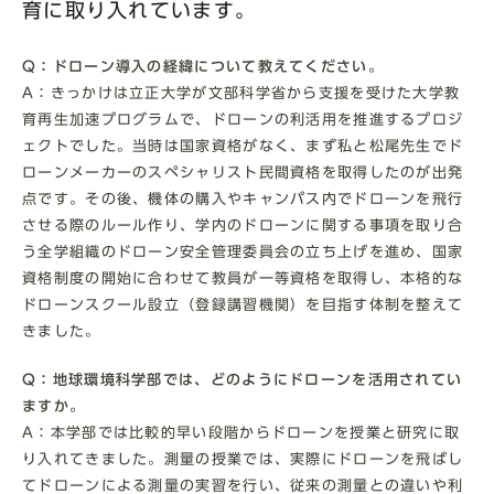
育に取り入れています。
Q：ドローン導入の経緯について教えてください。
A：きっかけは立正大学が文部科学省から支援を受けた大学教
育再生加速プログラムで、ドローンの利活用を推進するプロジ
ェクトでした。当時は国家資格がなく、まず私と松尾先生でド
ローンメーカーのスペシャリスト民間資格を取得したのが出発
点です。その後、機体の購入やキャンパス内でドローンを飛行
させる際のルール作り、学内のドローンに関する事項を取り合
う全学組織のドローン安全管理委員会の立ち上げを進め、国家
資格制度の開始に合わせて教員が一等資格を取得し、本格的な
ドローンスクール設立（登録講習機関）を目指す体制を整えて
きました。
Q：地球環境科学部では、どのようにドローンを活用されてい
ますか。
A：本学部では比較的早い段階からドローンを授業と研究に取
り入れてきました。測量の授業では、実際にドローンを飛ばし
てドローンによる測量の実習を行い、従来の測量との違いや利