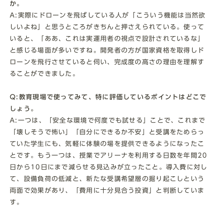
か。
A:実際にドローンを飛ばしている人が「こういう機能は当然欲
しいよね」と思うところがきちんと押さえられている。使って
いると、「ああ、これは実運用者の視点で設計されているな」
と感じる場面が多いですね。開発者の方が国家資格を取得しド
ローンを飛行させていると伺い、完成度の高さの理由を理解す
ることができました。
Q:教育現場で使ってみて、特に評価しているポイントはどこで
しょう。
A:一つは、「安全な環境で何度でも試せる」ことで、これまで
「壊しそうで怖い」「自分にできるか不安」と受講をためらっ
ていた学生にも、気軽に体験の場を提供できるようになったこ
とです。もう一つは、授業でアリーナを利用する日数を年間20
日から10日にまで減らせる見込みが立ったこと。導入費に対し
て、設備負荷の低減と、新たな受講希望層の掘り起こしという
両面で効果があり、「費用に十分見合う投資」と判断していま
す。